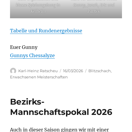
klasse Spielumgebung in
Gunny, Jonah, Eric und
Kelheim
Patrick
Tabelle und Rundenergebnisse
Euer Gunny
Gunnys Chessalyze
Autor
Veröffentlicht
Kategorien
Karl-Heinz Ratscheu
16/03/2026
Blitzschach
,
am
Erwachsenen Meisterschaften
Bezirks-
Mannschaftspokal 2026
Auch in dieser Saison gingen wir mit einer