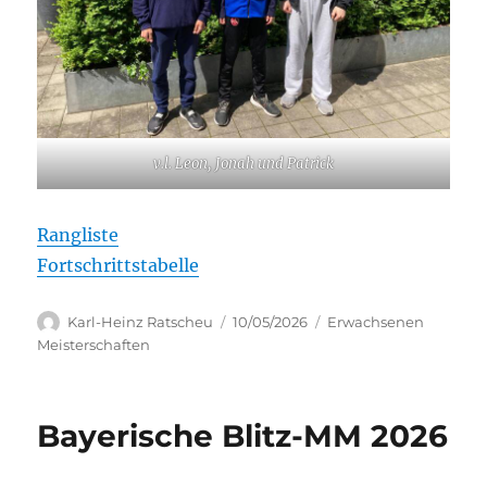
v.l. Leon, Jonah und Patrick
Rangliste
Fortschrittstabelle
Autor
Veröffentlicht
Kategorien
Karl-Heinz Ratscheu
10/05/2026
Erwachsenen
am
Meisterschaften
Bayerische Blitz-MM 2026