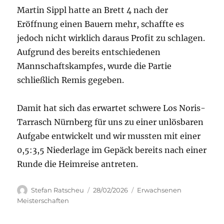
Martin Sippl hatte an Brett 4 nach der
Eröffnung einen Bauern mehr, schaffte es
jedoch nicht wirklich daraus Profit zu schlagen.
Aufgrund des bereits entschiedenen
Mannschaftskampfes, wurde die Partie
schließlich Remis gegeben.
Damit hat sich das erwartet schwere Los Noris-
Tarrasch Nürnberg für uns zu einer unlösbaren
Aufgabe entwickelt und wir mussten mit einer
0,5:3,5 Niederlage im Gepäck bereits nach einer
Runde die Heimreise antreten.
Autor
Veröffentlicht
Kategorien
Stefan Ratscheu
28/02/2026
Erwachsenen
am
Meisterschaften