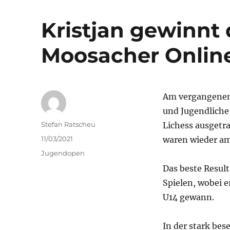
Kristjan gewinnt 
Moosacher Onlin
Am vergangenen
und Jugendliche 
Autor
Stefan Ratscheu
Lichess ausgetra
Veröffentlicht
11/03/2021
waren wieder am
am
Kategorien
Jugendopen
Das beste Result
Spielen, wobei e
U14 gewann.
In der stark bes