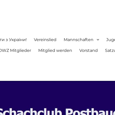
ng e.V.
ти з України!
Vereinslied
Mannschaften
Jug
DWZ Mitglieder
Mitglied werden
Vorstand
Satz