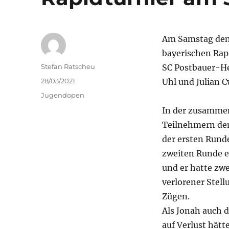
Am Samstag den 
bayerischen Rap
Autor
Stefan Ratscheu
SC Postbauer-He
Veröffentlicht
28/03/2021
Uhl und Julian C
am
Kategorien
Jugendopen
In der zusammen
Teilnehmern den 
der ersten Rund
zweiten Runde e
und er hatte zw
verlorener Stell
Zügen.
Als Jonah auch d
auf Verlust hät