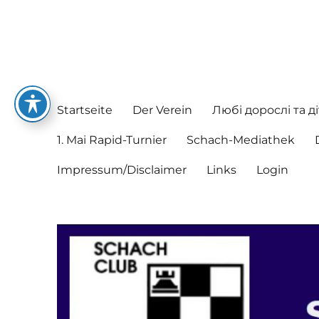
Schachclub Postbauer-He
Hier spielen nette Leute Schach
Startseite
Der Verein
Любі дорослі та ді
1. Mai Rapid-Turnier
Schach-Mediathek
Impressum/Disclaimer
Links
Login