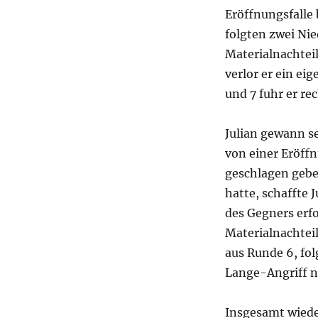
Eröffnungsfalle 
folgten zwei Nie
Materialnachtei
verlor er ein ei
und 7 fuhr er re
Julian gewann se
von einer Eröff
geschlagen gebe
hatte, schaffte 
des Gegners erf
Materialnachteil
aus Runde 6, fol
Lange-Angriff n
Insgesamt wiede