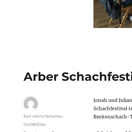
Arber Schachfest
Jonah und Julia
Schachfestival t
Autor
Karl-Heinz Ratscheu
Breitenschach-Tu
Veröffentlicht
04/08/2024
am