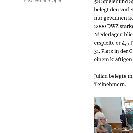
Kategorien
Erwachsenen-Open
58 Spieler und 
belegt den vorle
nur gewinnen kon
2000 DWZ starke
Niederlagen blie
erspielte er 4,
31. Platz in der
einem kräftigen
Julian belegte m
Teilnehmern.