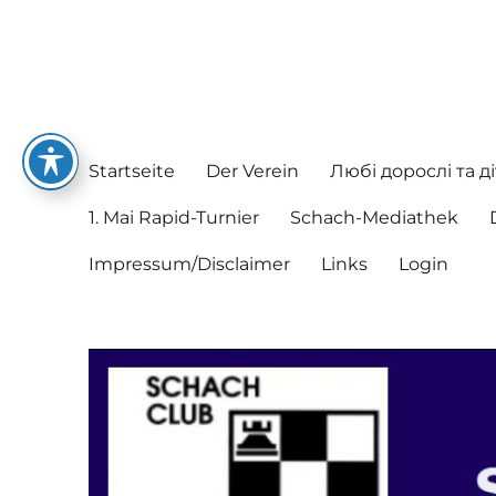
Schachclub Postbauer-He
Hier spielen nette Leute Schach
Startseite
Der Verein
Любі дорослі та ді
1. Mai Rapid-Turnier
Schach-Mediathek
Impressum/Disclaimer
Links
Login