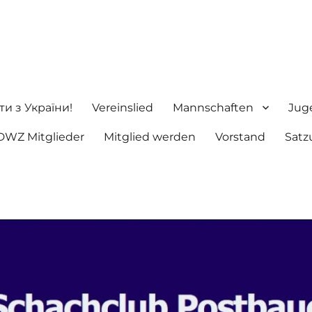
ng e.V.
ти з України!
Vereinslied
Mannschaften
Jug
DWZ Mitglieder
Mitglied werden
Vorstand
Satz