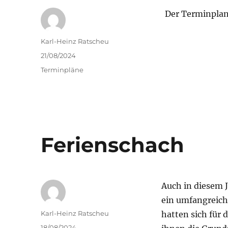
Der Terminplan
Autor
Karl-Heinz Ratscheu
Veröffentlicht
21/08/2024
am
Kategorien
Terminpläne
Ferienschach
Auch in diesem 
ein umfangreich
Autor
Karl-Heinz Ratscheu
hatten sich für
Veröffentlicht
18/08/2024