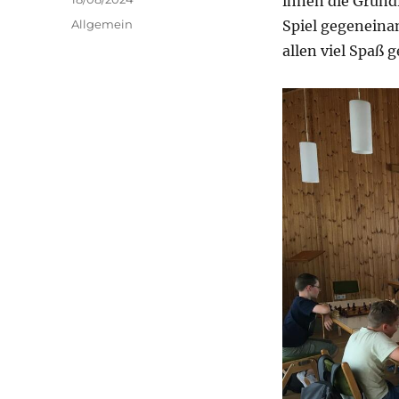
ihnen die Grundr
am
Kategorien
Allgemein
Spiel gegeneinan
allen viel Spaß 