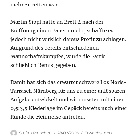
mehr zu retten war.
Martin Sippl hatte an Brett 4 nach der
Eröffnung einen Bauern mehr, schaffte es
jedoch nicht wirklich daraus Profit zu schlagen.
Aufgrund des bereits entschiedenen
Mannschaftskampfes, wurde die Partie
schließlich Remis gegeben.
Damit hat sich das erwartet schwere Los Noris-
Tarrasch Nürnberg für uns zu einer unlösbaren
Aufgabe entwickelt und wir mussten mit einer
0,5:3,5 Niederlage im Gepäck bereits nach einer
Runde die Heimreise antreten.
Autor
Veröffentlicht
Kategorien
Stefan Ratscheu
28/02/2026
Erwachsenen