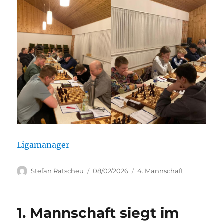
Ligamanager
Autor
Veröffentlicht
Kategorien
Stefan Ratscheu
08/02/2026
4. Mannschaft
am
1. Mannschaft siegt im