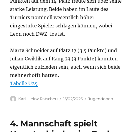
Punkten auf dem 14. Platz freute sich über seine
starke Leistung. Beide haben im Laufe des
Turniers nominell wesentlich höher
eingestufte Spieler schlagen können, wobei
Leon noch DWZ-los ist.
Marty Schneider auf Platz 17 (3,5 Punkte) und
Julian Cwiklik auf Rang 23 (3 Punkte) konnten
eigentlich zufrieden sein, auch wenn sich beide
mehr erhofft hatten.
Tabelle U25
Autor
Veröffentlicht
Kategorien
Karl-Heinz Ratscheu
15/02/2026
Jugendopen
am
4. Mannschaft spielt