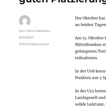
Der Oktober hat
an beiden Tagen
Autor
Karl-Heinz Ratscheu
Veröffentlicht
31/10/2017
Am 15. Oktober 
am
Kategorien
DWZ-Pokalturniere
Mittelfranken s
gelungenes Turn
teilnahmen.
In der U08 konn
Punkten aus 5 Sp
In der U12 bote
Landsgesell und 
solide Leistung,