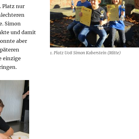
 Platz nur
hlechteren
e. Simon
unkte und damit
 konnte aber
päteren
1. Platz U08 Simon Koberstein (Mitte)
e einzige
ringen.