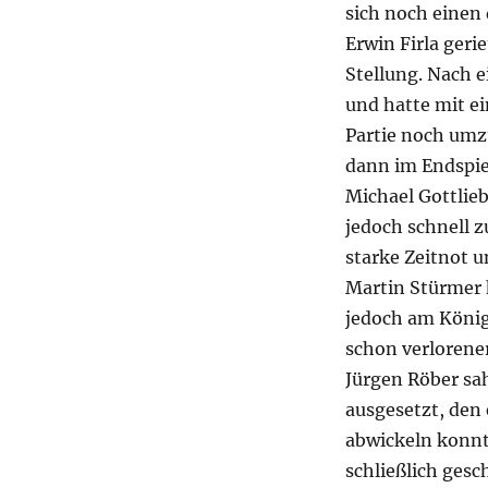
sich noch einen
Erwin Firla geri
Stellung. Nach e
und hatte mit e
Partie noch umzu
dann im Endspie
Michael Gottlieb
jedoch schnell z
starke Zeitnot u
Martin Stürmer h
jedoch am König
schon verlorener
Jürgen Röber sah
ausgesetzt, den 
abwickeln konnt
schließlich gesc