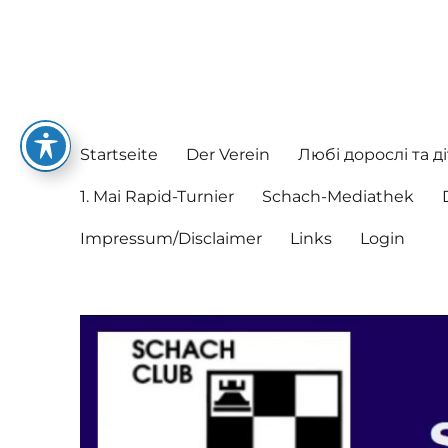
Schachclub Postbauer-He
Hier spielen nette Leute Schach
Startseite
Der Verein
Любі дорослі та ді
1. Mai Rapid-Turnier
Schach-Mediathek
Impressum/Disclaimer
Links
Login