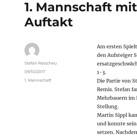
1. Mannschaft mi
Auftakt
Am ersten Spiel
den Aufsteiger 
Autor
Stefan Ratscheu
ersatzgeschwächt
Veröffentlicht
09/10/2017
1-3.
am
Kategorien
1. Mannschaft
Die Partie von S
Remis. Stefan f
Mehrbauern im E
Stellung.
Martin Sippl ka
und konnte sei
setzen. Nachdem 