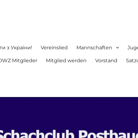
ng e.V.
ти з України!
Vereinslied
Mannschaften
Jug
DWZ Mitglieder
Mitglied werden
Vorstand
Satz