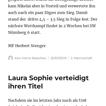
kam Nikolai aber in Vorteil und verwertete ihn
auch nach ein paar Zügen zum Sieg. Damit
stand der dritte 4,5 – 3.5 Sieg in Folge fest. Der
nächste Wettkampf findet in 2 Wochen bei SW
Nürnberg 6 statt.
MF Herbert Stenger
Autor
Veröffentlicht
Kategorien
Karl-Heinz Ratscheu
20/01/2019
2. Mannschaft
am
Laura Sophie verteidigt
ihren Titel
Nachdem sie im letzten Jahr noch als U08