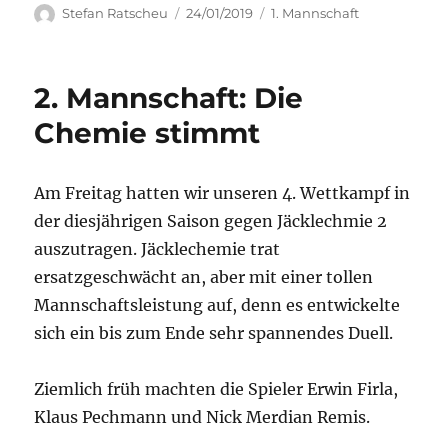
Autor
Veröffentlicht
Kategorien
Stefan Ratscheu
24/01/2019
1. Mannschaft
am
2. Mannschaft: Die
Chemie stimmt
Am Freitag hatten wir unseren 4. Wettkampf in
der diesjährigen Saison gegen Jäcklechmie 2
auszutragen. Jäcklechemie trat
ersatzgeschwächt an, aber mit einer tollen
Mannschaftsleistung auf, denn es entwickelte
sich ein bis zum Ende sehr spannendes Duell.
Ziemlich früh machten die Spieler Erwin Firla,
Klaus Pechmann und Nick Merdian Remis.