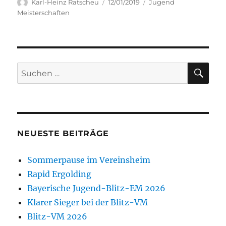
Autor
Veröffentlicht
Kategorien
Karl-Heinz Ratscheu
12/01/2019
Jugend
am
Meisterschaften
SU
Suchen
nach:
NEUESTE BEITRÄGE
Sommerpause im Vereinsheim
Rapid Ergolding
Bayerische Jugend-Blitz-EM 2026
Klarer Sieger bei der Blitz-VM
Blitz-VM 2026