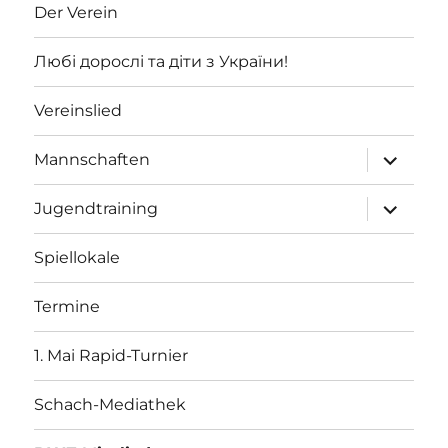
Der Verein
Любі дорослі та діти з України!
Vereinslied
Unterme
Mannschaften
öffnen
Unterme
Jugendtraining
öffnen
Spiellokale
Termine
1. Mai Rapid-Turnier
Schach-Mediathek