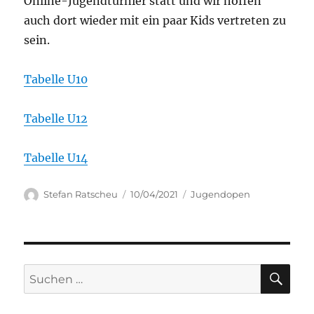
Online-Jugendturnier statt und wir hoffen
auch dort wieder mit ein paar Kids vertreten zu
sein.
Tabelle U10
Tabelle U12
Tabelle U14
Autor
Veröffentlicht
Kategorien
Stefan Ratscheu
10/04/2021
Jugendopen
am
SU
Suchen
nach: