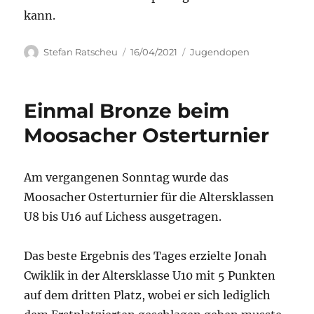
kann.
Autor
Veröffentlicht
Kategorien
Stefan Ratscheu
16/04/2021
Jugendopen
am
Einmal Bronze beim
Moosacher Osterturnier
Am vergangenen Sonntag wurde das
Moosacher Osterturnier für die Altersklassen
U8 bis U16 auf Lichess ausgetragen.
Das beste Ergebnis des Tages erzielte Jonah
Cwiklik in der Altersklasse U10 mit 5 Punkten
auf dem dritten Platz, wobei er sich lediglich