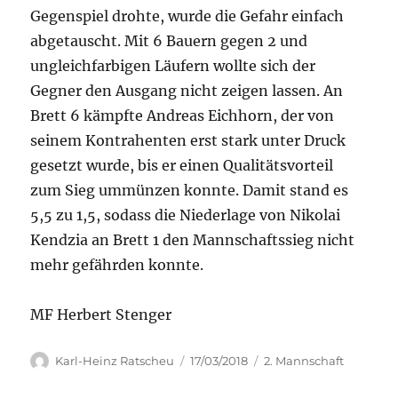
Gegenspiel drohte, wurde die Gefahr einfach
abgetauscht. Mit 6 Bauern gegen 2 und
ungleichfarbigen Läufern wollte sich der
Gegner den Ausgang nicht zeigen lassen. An
Brett 6 kämpfte Andreas Eichhorn, der von
seinem Kontrahenten erst stark unter Druck
gesetzt wurde, bis er einen Qualitätsvorteil
zum Sieg ummünzen konnte. Damit stand es
5,5 zu 1,5, sodass die Niederlage von Nikolai
Kendzia an Brett 1 den Mannschaftssieg nicht
mehr gefährden konnte.
MF Herbert Stenger
Autor
Veröffentlicht
Kategorien
Karl-Heinz Ratscheu
17/03/2018
2. Mannschaft
am