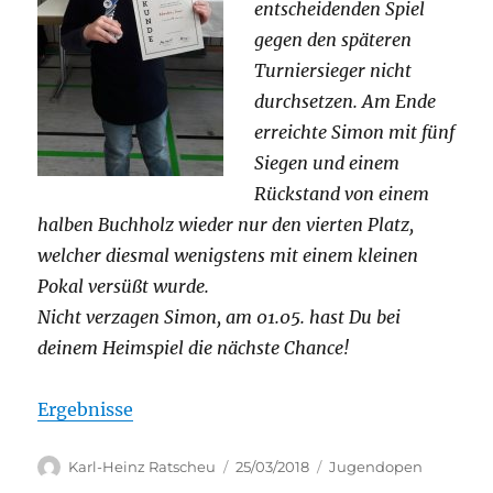
entscheidenden Spiel
gegen den späteren
Turniersieger nicht
durchsetzen. Am Ende
erreichte Simon mit fünf
Siegen und einem
Rückstand von einem
halben Buchholz wieder nur den vierten Platz,
welcher diesmal wenigstens mit einem kleinen
Pokal versüßt wurde.
Nicht verzagen Simon, am 01.05. hast Du bei
deinem Heimspiel die nächste Chance!
Ergebnisse
Autor
Veröffentlicht
Kategorien
Karl-Heinz Ratscheu
25/03/2018
Jugendopen
am