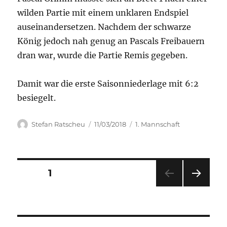
wilden Partie mit einem unklaren Endspiel
auseinandersetzen. Nachdem der schwarze
König jedoch nah genug an Pascals Freibauern
dran war, wurde die Partie Remis gegeben.
Damit war die erste Saisonniederlage mit 6:2
besiegelt.
Autor
Veröffentlicht
Kategorien
Stefan Ratscheu
11/03/2018
1. Mannschaft
am
Seitennummerierung
SEITE
1
NÄC
der
HSTE
SEIT
Beiträge
E