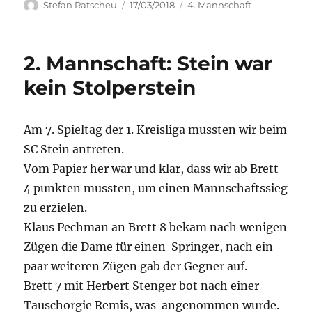
Autor
Veröffentlicht
Kategorien
Stefan Ratscheu
17/03/2018
4. Mannschaft
am
2. Mannschaft: Stein war
kein Stolperstein
Am 7. Spieltag der 1. Kreisliga mussten wir beim
SC Stein antreten.
Vom Papier her war und klar, dass wir ab Brett
4 punkten mussten, um einen Mannschaftssieg
zu erzielen.
Klaus Pechman an Brett 8 bekam nach wenigen
Zügen die Dame für einen Springer, nach ein
paar weiteren Zügen gab der Gegner auf.
Brett 7 mit Herbert Stenger bot nach einer
Tauschorgie Remis, was angenommen wurde.