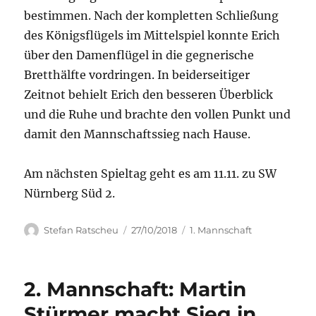
bestimmen. Nach der kompletten Schließung
des Königsflügels im Mittelspiel konnte Erich
über den Damenflügel in die gegnerische
Bretthälfte vordringen. In beiderseitiger
Zeitnot behielt Erich den besseren Überblick
und die Ruhe und brachte den vollen Punkt und
damit den Mannschaftssieg nach Hause.
Am nächsten Spieltag geht es am 11.11. zu SW
Nürnberg Süd 2.
Autor
Veröffentlicht
Kategorien
Stefan Ratscheu
27/10/2018
1. Mannschaft
am
2. Mannschaft: Martin
Stürmer macht Sieg in