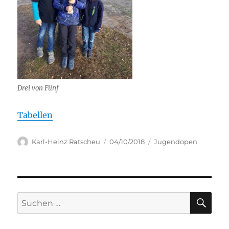
Drei von Fünf
Tabellen
Autor
Veröffentlicht
Kategorien
Karl-Heinz Ratscheu
04/10/2018
Jugendopen
am
SU
Suchen
nach: