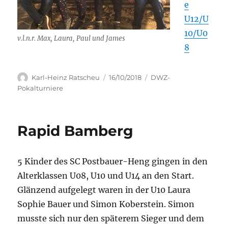
e
U12/U
10/U0
v.l.n.r. Max, Laura, Paul und James
8
Autor
Veröffentlicht
Kategorien
Karl-Heinz Ratscheu
16/10/2018
DWZ-
am
Pokalturniere
Rapid Bamberg
5 Kinder des SC Postbauer-Heng gingen in den
Alterklassen U08, U10 und U14 an den Start.
Glänzend aufgelegt waren in der U10 Laura
Sophie Bauer und Simon Koberstein. Simon
musste sich nur den späterem Sieger und dem