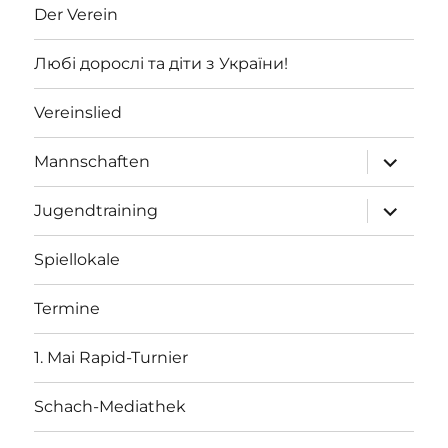
Der Verein
Любі дорослі та діти з України!
Vereinslied
Unterme
Mannschaften
öffnen
Unterme
Jugendtraining
öffnen
Spiellokale
Termine
1. Mai Rapid-Turnier
Schach-Mediathek