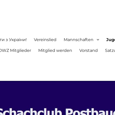
ng e.V.
ти з України!
Vereinslied
Mannschaften
Jug
DWZ Mitglieder
Mitglied werden
Vorstand
Satz