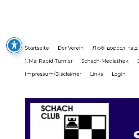
Schachclub Postbauer-He
Hier spielen nette Leute Schach
Startseite
Der Verein
Любі дорослі та ді
1. Mai Rapid-Turnier
Schach-Mediathek
Impressum/Disclaimer
Links
Login