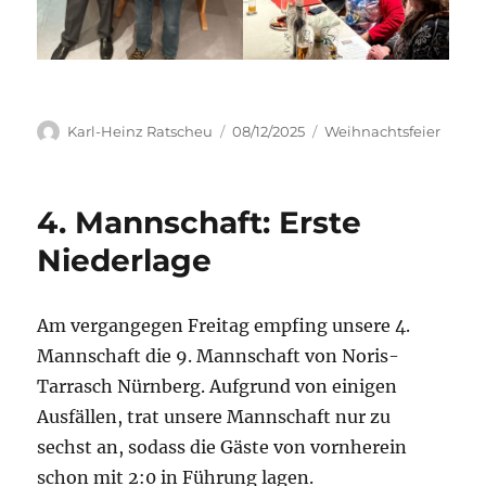
Autor
Veröffentlicht
Kategorien
Karl-Heinz Ratscheu
08/12/2025
Weihnachtsfeier
am
4. Mannschaft: Erste
Niederlage
Am vergangegen Freitag empfing unsere 4.
Mannschaft die 9. Mannschaft von Noris-
Tarrasch Nürnberg. Aufgrund von einigen
Ausfällen, trat unsere Mannschaft nur zu
sechst an, sodass die Gäste von vornherein
schon mit 2:0 in Führung lagen.