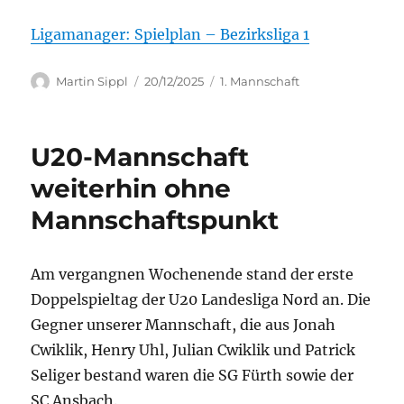
Ligamanager: Spielplan – Bezirksliga 1
Autor
Veröffentlicht
Kategorien
Martin Sippl
20/12/2025
1. Mannschaft
am
U20-Mannschaft
weiterhin ohne
Mannschaftspunkt
Am vergangnen Wochenende stand der erste
Doppelspieltag der U20 Landesliga Nord an. Die
Gegner unserer Mannschaft, die aus Jonah
Cwiklik, Henry Uhl, Julian Cwiklik und Patrick
Seliger bestand waren die SG Fürth sowie der
SC Ansbach.