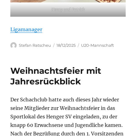
Henry und Patrick
Ligamanager
Autor
Veröffentlicht
Kategorien
Stefan Ratscheu
18/12/2025
U20-Mannschaft
am
Weihnachtsfeier mit
Jahresrückblick
Der Schachclub hatte auch dieses Jahr wieder
seine Mitglieder zur Weihnachtsfeier in das
Sportlokal des Henger SV eingeladen, zu der
knapp 60 Erwachsene und Jugendliche kamen.
Nach der Begrüßung durch den 1. Vorsitzenden