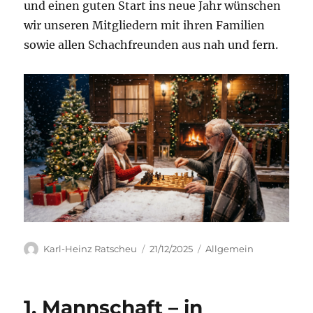
und einen guten Start ins neue Jahr wünschen
wir unseren Mitgliedern mit ihren Familien
sowie allen Schachfreunden aus nah und fern.
Autor
Veröffentlicht
Kategorien
Karl-Heinz Ratscheu
21/12/2025
Allgemein
am
1. Mannschaft – in