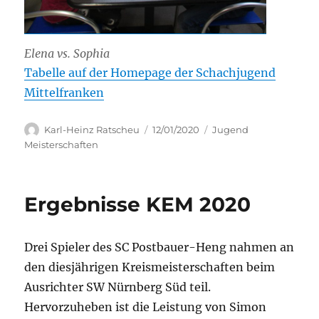
Elena vs. Sophia
Tabelle auf der Homepage der Schachjugend
Mittelfranken
Autor
Veröffentlicht
Kategorien
Karl-Heinz Ratscheu
12/01/2020
Jugend
am
Meisterschaften
Ergebnisse KEM 2020
Drei Spieler des SC Postbauer-Heng nahmen an
den diesjährigen Kreismeisterschaften beim
Ausrichter SW Nürnberg Süd teil.
Hervorzuheben ist die Leistung von Simon