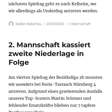
nächsten Spieltag geht es nach Kelheim, wo
wir allerdings als Underdog antreten werden.
Autor
Veröffentlicht
Kategorien
Stefan Ratscheu
20/01/2020
1. Mannschaft
am
2. Mannschaft kassiert
zweite Niederlage in
Folge
Am vierten Spieltag der Bezirksliga 2b mussten
wir auswärts bei Noris-Tarrasch Nürnberg 4
antreten. Aufgrund eines gravierenden Ausfalls
unseres Top-Scorers Martin Stürmer und
fehlender Ersatzkräfte blieben nur 7 tapfere