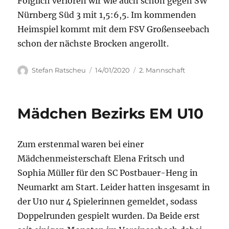
Folglich verloren wir wie auch schon gegen SW
Nürnberg Süd 3 mit 1,5:6,5. Im kommenden
Heimspiel kommt mit dem FSV Großenseebach
schon der nächste Brocken angerollt.
Autor
Veröffentlicht
Kategorien
Stefan Ratscheu
14/01/2020
2. Mannschaft
am
Mädchen Bezirks EM U10
Zum erstenmal waren bei einer
Mädchenmeisterschaft Elena Fritsch und
Sophia Müller für den SC Postbauer-Heng in
Neumarkt am Start. Leider hatten insgesamt in
der U10 nur 4 Spielerinnen gemeldet, sodass
Doppelrunden gespielt wurden. Da Beide erst