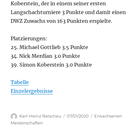
Koberstein, der in einem seiner ersten
Langschachturniere 3 Punkte und damit einen
DWZ Zuwachs von 163 Punkten erspielte.
Platzierungen:
25. Michael Gottlieb 3.5 Punkte
34. Nick Merdian 3.0 Punkte
39. Simon Koberstein 3.0 Punkte
Tabelle
Einzelergebnisse
Autor
Veröffentlicht
Kategorien
Karl-Heinz Ratscheu
07/01/2020
Erwachsenen
am
Meisterschaften