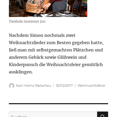
Tombola Gewinner Jan
Nachdem Simon nochmals zwei
Weihnachtslieder zum Besten gegeben hatte,
ließ man mit selbstgemachten Plätzchen und
anderem Gebäck sowie Glühwein und
Kinderpunsch die Weihnachtsfeier gemütlich
ausklingen.
Autor
Veröffentlicht
Kategorien
Karl-Heinz Ratscheu
30/12/2017
Weihnachtsfeier
am
SU
Suchen