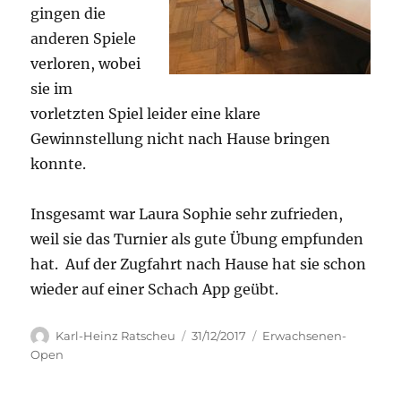
gingen die
anderen Spiele
verloren, wobei
sie im
vorletzten Spiel leider eine klare
Gewinnstellung nicht nach Hause bringen
konnte.
Insgesamt war Laura Sophie sehr zufrieden,
weil sie das Turnier als gute Übung empfunden
hat. Auf der Zugfahrt nach Hause hat sie schon
wieder auf einer Schach App geübt.
Autor
Veröffentlicht
Kategorien
Karl-Heinz Ratscheu
31/12/2017
Erwachsenen-
am
Open