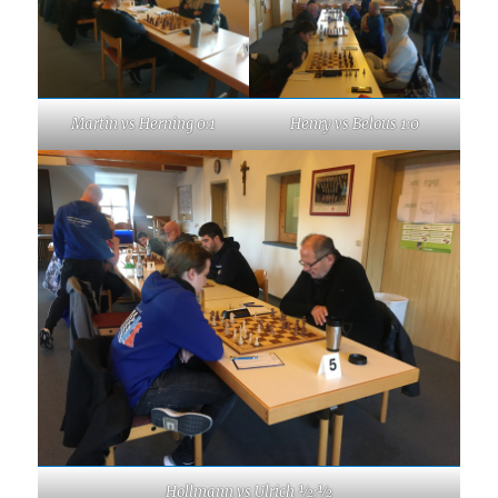
Martin vs Herning 0:1
Henry vs Belous 1:0
Hollmann vs Ulrich ½:½