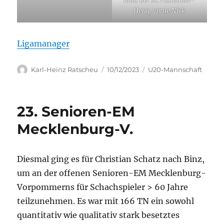
links der SC Postbauer-
Heng, vorne Nick
Ligamanager
Autor
Veröffentlicht
Kategorien
Karl-Heinz Ratscheu
10/12/2023
U20-Mannschaft
am
23. Senioren-EM
Mecklenburg-V.
Diesmal ging es für Christian Schatz nach Binz,
um an der offenen Senioren-EM Mecklenburg-
Vorpommerns für Schachspieler > 60 Jahre
teilzunehmen. Es war mit 166 TN ein sowohl
quantitativ wie qualitativ stark besetztes