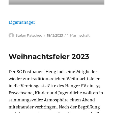
Ligamanager
Autor
Veröffentlicht
Kategorien
Stefan Ratscheu
18/12/2023
1. Mannschaft
am
Weihnachtsfeier 2023
Der SC Postbauer-Heng lud seine Mitglieder
wieder zur traditionsreichen Weihnachtsfeier
in die Vereinsgaststätte des Henger SV ein. 55
Erwachsene, Kinder und Jugendliche wollten in
stimmungsvoller Atmosphäre einen Abend
miteinander verbringen. Nach der Begrüßung