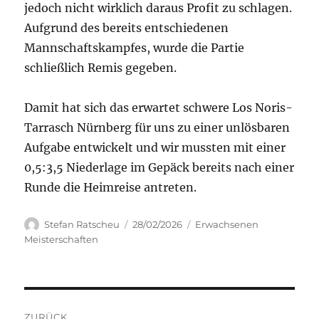
jedoch nicht wirklich daraus Profit zu schlagen.
Aufgrund des bereits entschiedenen
Mannschaftskampfes, wurde die Partie
schließlich Remis gegeben.
Damit hat sich das erwartet schwere Los Noris-
Tarrasch Nürnberg für uns zu einer unlösbaren
Aufgabe entwickelt und wir mussten mit einer
0,5:3,5 Niederlage im Gepäck bereits nach einer
Runde die Heimreise antreten.
Autor
Veröffentlicht
Kategorien
Stefan Ratscheu
28/02/2026
Erwachsenen
am
Meisterschaften
Beitragsnavigation
ZURÜCK