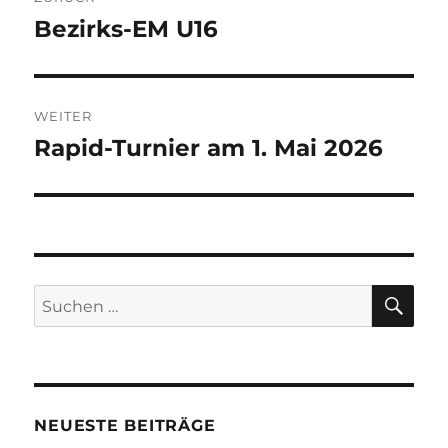
Bezirks-EM U16
Vorheriger
Beitrag:
WEITER
Rapid-Turnier am 1. Mai 2026
Nächster
Beitrag:
SU
Suchen
nach:
NEUESTE BEITRÄGE