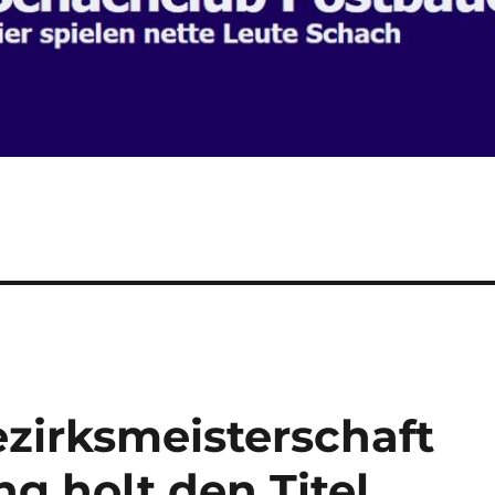
zirksmeisterschaft
g holt den Titel