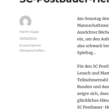
Am Sonntag dem 
Mannschaftsmeis
Autor
Martin Sippl
Ausrichter Büch
Veröffentlicht
29/06/2024
ein, um den Auf
am
Kategorien
Erwachsenen
also schwach bes
Meisterschaften
Spieltag…
Für den SC Post
Leusch und Mart
Teilnehmerzahl 
Runden und dami
zeigte sich, da
glückliches Hän
SC Postbauer-He