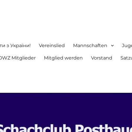
ng e.V.
ти з України!
Vereinslied
Mannschaften
Jug
DWZ Mitglieder
Mitglied werden
Vorstand
Satz