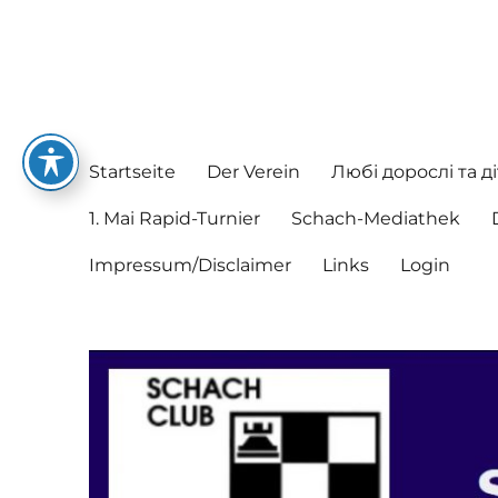
Schachclub Postbauer-He
Hier spielen nette Leute Schach
Startseite
Der Verein
Любі дорослі та ді
1. Mai Rapid-Turnier
Schach-Mediathek
Impressum/Disclaimer
Links
Login