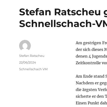
Stefan Ratscheu 
Schnellschach-V
Am gestrigen Fre
der sich dieses
Autor
Stefan Ratscheu
denen 4 Jugends
Veröffentlicht
22/06/2024
Zeitkontrolle vo
am
Kategorien
Schnellschach VM
Am Ende stand S
Nachdem er gege
die ärgsten Ver
sicherte er den
Einen Punkt dah