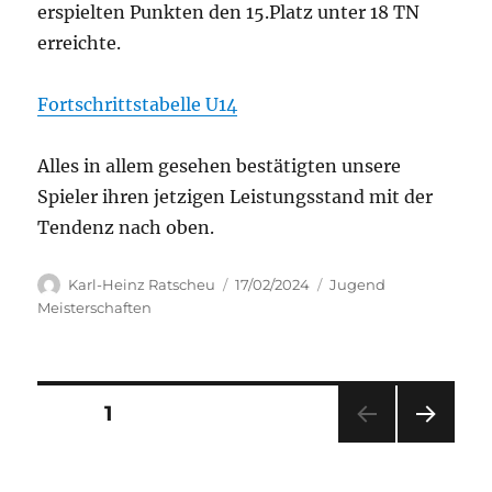
erspielten Punkten den 15.Platz unter 18 TN
erreichte.
Fortschrittstabelle U14
Alles in allem gesehen bestätigten unsere
Spieler ihren jetzigen Leistungsstand mit der
Tendenz nach oben.
Autor
Veröffentlicht
Kategorien
Karl-Heinz Ratscheu
17/02/2024
Jugend
am
Meisterschaften
Seitennummerierung
SEITE
1
NÄC
der
HSTE