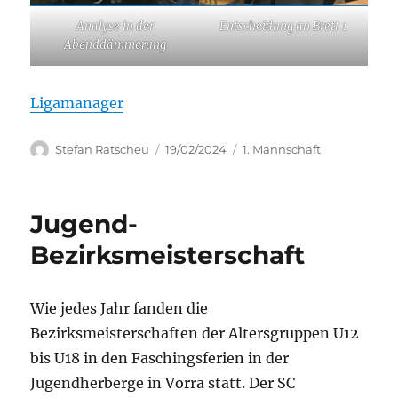
Analyse in der
Entscheidung an Brett 1
Abenddämmerung
Ligamanager
Autor
Veröffentlicht
Kategorien
Stefan Ratscheu
19/02/2024
1. Mannschaft
am
Jugend-
Bezirksmeisterschaft
Wie jedes Jahr fanden die
Bezirksmeisterschaften der Altersgruppen U12
bis U18 in den Faschingsferien in der
Jugendherberge in Vorra statt. Der SC