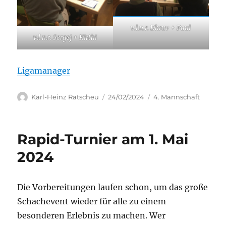
v.l.n.r. Dhruv + Paul
v.l.n.r. Sergej + Kirthi
Ligamanager
Autor
Veröffentlicht
Kategorien
Karl-Heinz Ratscheu
24/02/2024
4. Mannschaft
am
Rapid-Turnier am 1. Mai
2024
Die Vorbereitungen laufen schon, um das große
Schachevent wieder für alle zu einem
besonderen Erlebnis zu machen. Wer