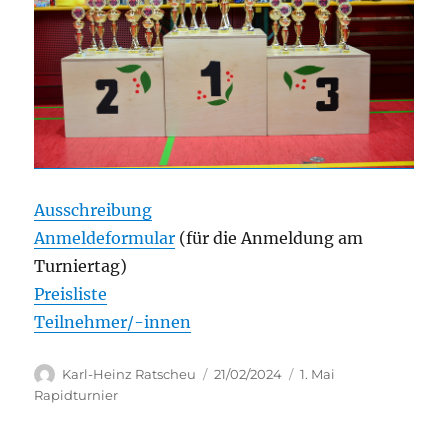
Ausschreibung
Anmeldeformular
(für die Anmeldung am
Turniertag)
Preisliste
Teilnehmer/-innen
Autor
Veröffentlicht
Kategorien
Karl-Heinz Ratscheu
21/02/2024
1. Mai
am
Rapidturnier