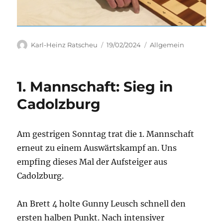
Autor
Veröffentlicht
Kategorien
Karl-Heinz Ratscheu
19/02/2024
Allgemein
am
1. Mannschaft: Sieg in
Cadolzburg
Am gestrigen Sonntag trat die 1. Mannschaft
erneut zu einem Auswärtskampf an. Uns
empfing dieses Mal der Aufsteiger aus
Cadolzburg.
An Brett 4 holte Gunny Leusch schnell den
ersten halben Punkt. Nach intensiver