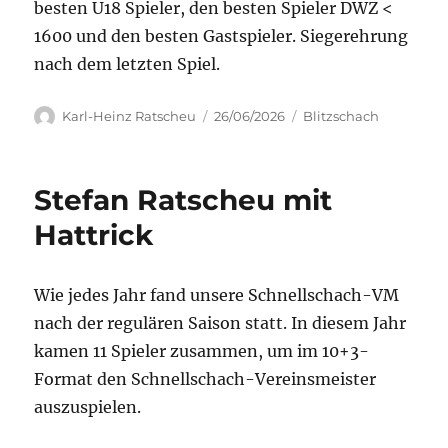
besten U18 Spieler, den besten Spieler DWZ <
1600 und den besten Gastspieler. Siegerehrung
nach dem letzten Spiel.
Autor
Veröffentlicht
Kategorien
Karl-Heinz Ratscheu
26/06/2026
Blitzschach
am
Stefan Ratscheu mit
Hattrick
Wie jedes Jahr fand unsere Schnellschach-VM
nach der regulären Saison statt. In diesem Jahr
kamen 11 Spieler zusammen, um im 10+3-
Format den Schnellschach-Vereinsmeister
auszuspielen.