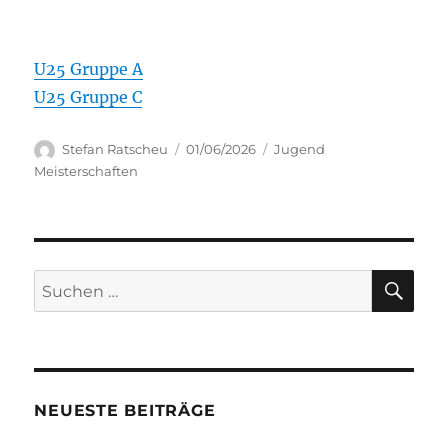
U25 Gruppe A
U25 Gruppe C
Autor
Veröffentlicht
Kategorien
Stefan Ratscheu
01/06/2026
Jugend
am
Meisterschaften
SU
Suchen
nach:
NEUESTE BEITRÄGE