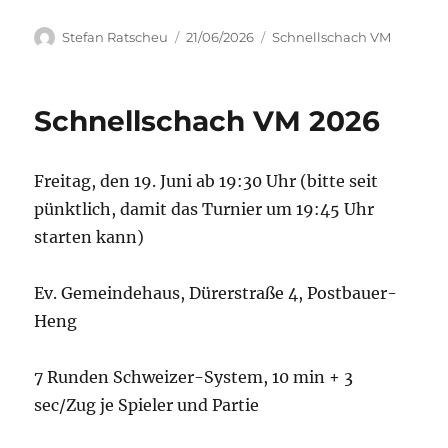
Autor
Veröffentlicht
Kategorien
Stefan Ratscheu
21/06/2026
Schnellschach VM
am
Schnellschach VM 2026
Freitag, den 19. Juni ab 19:30 Uhr (bitte seit
pünktlich, damit das Turnier um 19:45 Uhr
starten kann)
Ev. Gemeindehaus, Dürerstraße 4, Postbauer-
Heng
7 Runden Schweizer-System, 10 min + 3
sec/Zug je Spieler und Partie