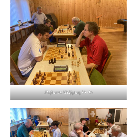
Stefan vs. Wolfgang ½-½