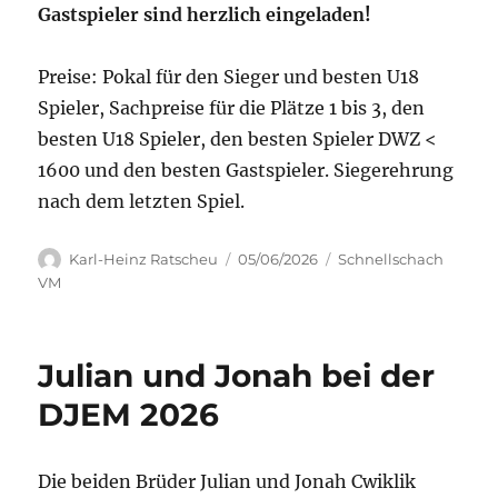
Gastspieler sind herzlich eingeladen!
Preise: Pokal für den Sieger und besten U18
Spieler, Sachpreise für die Plätze 1 bis 3, den
besten U18 Spieler, den besten Spieler DWZ <
1600 und den besten Gastspieler. Siegerehrung
nach dem letzten Spiel.
Autor
Veröffentlicht
Kategorien
Karl-Heinz Ratscheu
05/06/2026
Schnellschach
am
VM
Julian und Jonah bei der
DJEM 2026
Die beiden Brüder Julian und Jonah Cwiklik