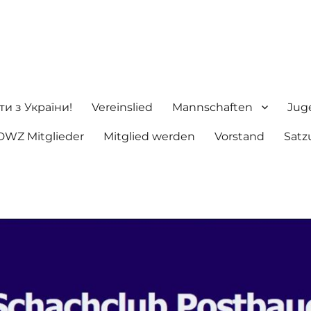
ng e.V.
ти з України!
Vereinslied
Mannschaften
Jug
DWZ Mitglieder
Mitglied werden
Vorstand
Satz