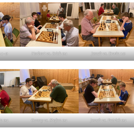
n 1-0
Herbert vs. Erich 0:1
Jonah vs. Erwin 1:0
n 0:1
Gunny vs. Stefan 0:1
Jonah vs. Patrick 0:1