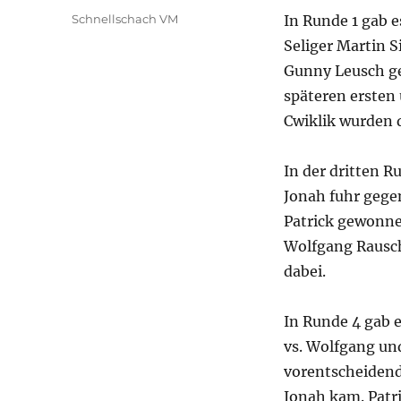
am
Kategorien
Schnellschach VM
In Runde 1 gab e
Seliger Martin S
Gunny Leusch ge
späteren ersten
Cwiklik wurden d
In der dritten 
Jonah fuhr gege
Patrick gewonnen
Wolfgang Rausch
dabei.
In Runde 4 gab 
vs. Wolfgang un
vorentscheidend
Jonah kam. Patr