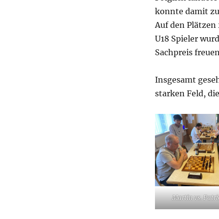
konnte damit zu
Auf den Plätzen
U18 Spieler wur
Sachpreis freuen
Insgesamt geseh
starken Feld, di
Martin vs. Patri