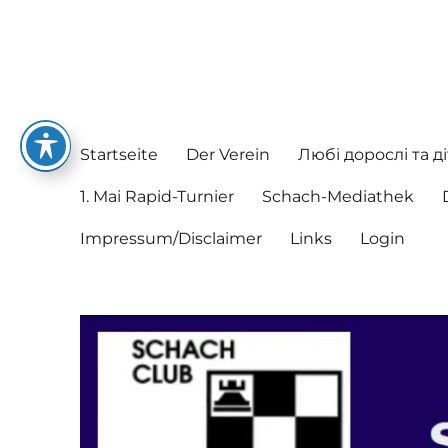
Schachclub Postbauer-He
Hier spielen nette Leute Schach
Startseite
Der Verein
Любі дорослі та ді
1. Mai Rapid-Turnier
Schach-Mediathek
Impressum/Disclaimer
Links
Login