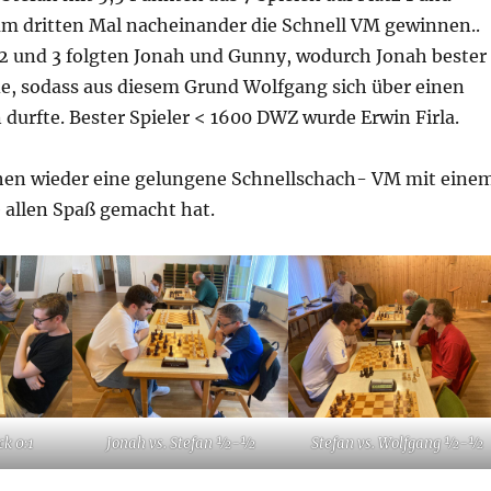
m dritten Mal nacheinander die Schnell VM gewinnen..
 2 und 3 folgten Jonah und Gunny, wodurch Jonah bester
de, sodass aus diesem Grund Wolfgang sich über einen
 durfte. Bester Spieler < 1600 DWZ wurde Erwin Firla.
en wieder eine gelungene Schnellschach- VM mit eine
e allen Spaß gemacht hat.
ck 0:1
Jonah vs. Stefan ½-½
Stefan vs. Wolfgang ½-½