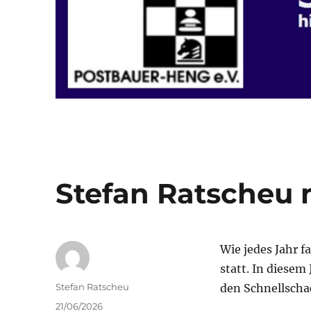
Stefan Ratscheu m
Wie jedes Jahr 
statt. In diese
Autor
Stefan Ratscheu
den Schnellscha
Veröffentlicht
21/06/2026