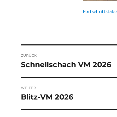
Fortschrittstabe
Beitragsnavigation
ZURÜCK
Schnellschach VM 2026
Vorheriger
Beitrag:
WEITER
Blitz-VM 2026
Nächster
Beitrag: