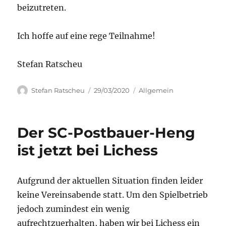
beizutreten.
Ich hoffe auf eine rege Teilnahme!
Stefan Ratscheu
Autor
Veröffentlicht
Kategorien
Stefan Ratscheu
29/03/2020
Allgemein
am
Der SC-Postbauer-Heng
ist jetzt bei Lichess
Aufgrund der aktuellen Situation finden leider
keine Vereinsabende statt. Um den Spielbetrieb
jedoch zumindest ein wenig
aufrechtzuerhalten, haben wir bei Lichess ein