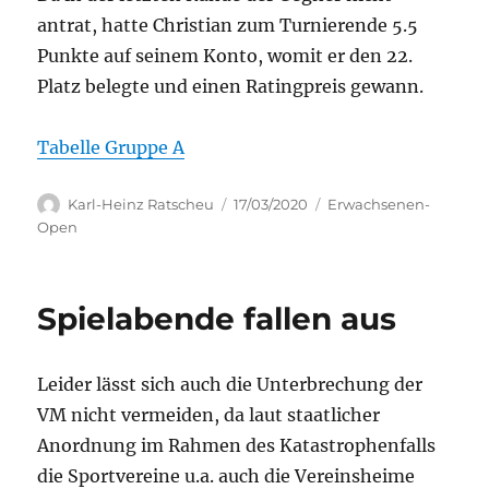
antrat, hatte Christian zum Turnierende 5.5
Punkte auf seinem Konto, womit er den 22.
Platz belegte und einen Ratingpreis gewann.
Tabelle Gruppe A
Autor
Veröffentlicht
Kategorien
Karl-Heinz Ratscheu
17/03/2020
Erwachsenen-
am
Open
Spielabende fallen aus
Leider lässt sich auch die Unterbrechung der
VM nicht vermeiden, da laut staatlicher
Anordnung im Rahmen des Katastrophenfalls
die Sportvereine u.a. auch die Vereinsheime