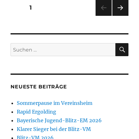
Seitennummerierung
SEITE
1
NÄC
der
HSTE
SEIT
Beiträge
E
SU
Suchen
nach:
NEUESTE BEITRÄGE
Sommerpause im Vereinsheim
Rapid Ergolding
Bayerische Jugend-Blitz-EM 2026
Klarer Sieger bei der Blitz-VM
Blitz-VM 2026