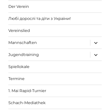
Der Verein
Любі дорослі та діти з України!
Vereinslied
Unterme
Mannschaften
öffnen
Unterme
Jugendtraining
öffnen
Spiellokale
Termine
1. Mai Rapid-Turnier
Schach-Mediathek