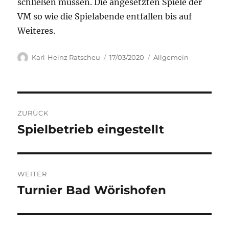
schließen müssen. Die angesetzten Spiele der
VM so wie die Spielabende entfallen bis auf
Weiteres.
Autor
Veröffentlicht
Kategorien
Karl-Heinz Ratscheu
17/03/2020
Allgemein
am
Beitragsnavigation
ZURÜCK
Spielbetrieb eingestellt
Vorheriger
Beitrag:
WEITER
Turnier Bad Wörishofen
Nächster
Beitrag: