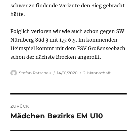
schwer zu findende Variante den Sieg gebracht
hätte.
Folglich verloren wir wie auch schon gegen SW
Nürnberg Süd 3 mit 1,5:6,5. Im kommenden
Heimspiel kommt mit dem FSV Großenseebach
schon der nächste Brocken angerollt.
Autor
Veröffentlicht
Kategorien
Stefan Ratscheu
14/01/2020
2. Mannschaft
am
Beitragsnavigation
ZURÜCK
Mädchen Bezirks EM U10
Vorheriger
Beitrag: