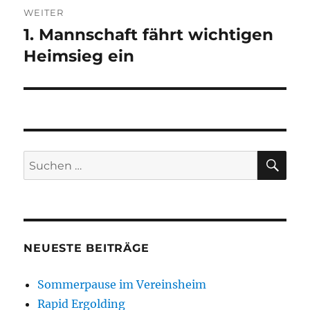
WEITER
1. Mannschaft fährt wichtigen
Nächster
Beitrag:
Heimsieg ein
SU
Suchen
nach:
NEUESTE BEITRÄGE
Sommerpause im Vereinsheim
Rapid Ergolding