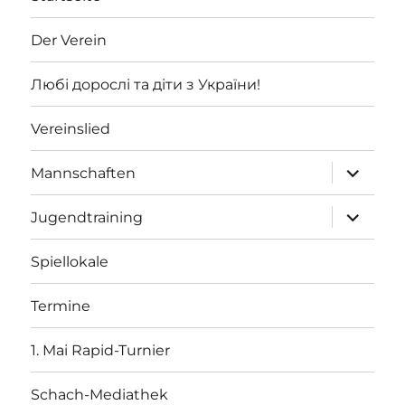
Der Verein
Любі дорослі та діти з України!
Vereinslied
Unterme
Mannschaften
öffnen
Unterme
Jugendtraining
öffnen
Spiellokale
Termine
1. Mai Rapid-Turnier
Schach-Mediathek