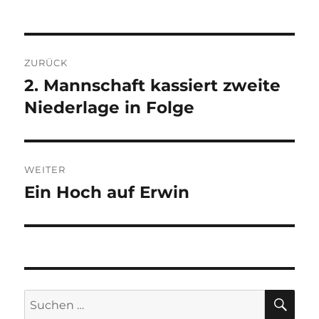
Beitragsnavigation
ZURÜCK
2. Mannschaft kassiert zweite
Vorheriger
Beitrag:
Niederlage in Folge
WEITER
Ein Hoch auf Erwin
Nächster
Beitrag:
SU
Suchen