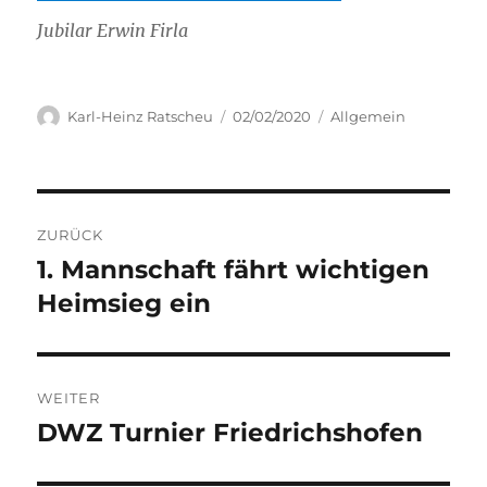
Jubilar Erwin Firla
Autor
Veröffentlicht
Kategorien
Karl-Heinz Ratscheu
02/02/2020
Allgemein
am
Beitragsnavigation
ZURÜCK
1. Mannschaft fährt wichtigen
Vorheriger
Beitrag:
Heimsieg ein
WEITER
DWZ Turnier Friedrichshofen
Nächster
Beitrag: