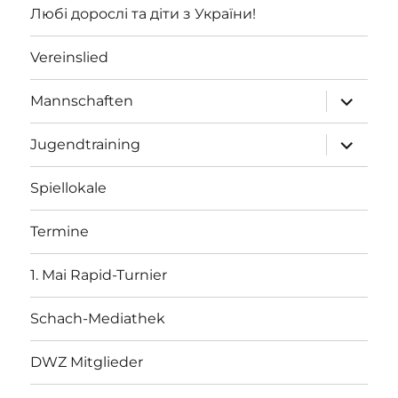
Любі дорослі та діти з України!
Vereinslied
Unterme
Mannschaften
öffnen
Unterme
Jugendtraining
öffnen
Spiellokale
Termine
1. Mai Rapid-Turnier
Schach-Mediathek
DWZ Mitglieder