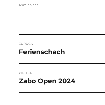
am
Kategorien
Terminpläne
Beitragsnavigation
ZURÜCK
Ferienschach
Vorheriger
Beitrag:
WEITER
Zabo Open 2024
Nächster
Beitrag: