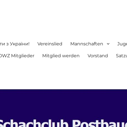
ng e.V.
ти з України!
Vereinslied
Mannschaften
Jug
DWZ Mitglieder
Mitglied werden
Vorstand
Satz