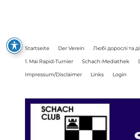
Schachclub Postbauer-He
Hier spielen nette Leute Schach
Startseite
Der Verein
Любі дорослі та ді
1. Mai Rapid-Turnier
Schach-Mediathek
Impressum/Disclaimer
Links
Login