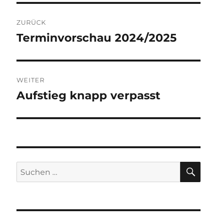
Beitragsnavigation
ZURÜCK
Terminvorschau 2024/2025
Vorheriger
Beitrag:
WEITER
Aufstieg knapp verpasst
Nächster
Beitrag:
SU
Suchen
nach: