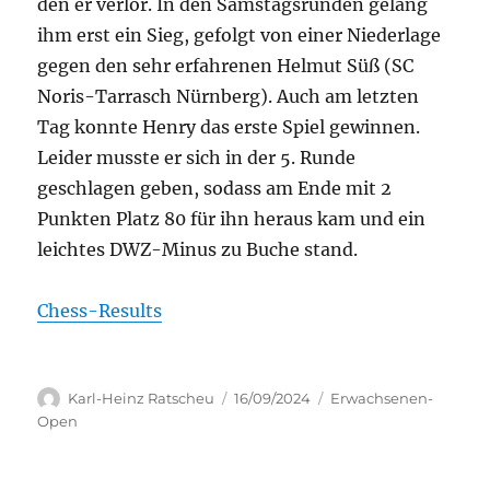
den er verlor. In den Samstagsrunden gelang
ihm erst ein Sieg, gefolgt von einer Niederlage
gegen den sehr erfahrenen Helmut Süß (SC
Noris-Tarrasch Nürnberg). Auch am letzten
Tag konnte Henry das erste Spiel gewinnen.
Leider musste er sich in der 5. Runde
geschlagen geben, sodass am Ende mit 2
Punkten Platz 80 für ihn heraus kam und ein
leichtes DWZ-Minus zu Buche stand.
Chess-Results
Autor
Veröffentlicht
Kategorien
Karl-Heinz Ratscheu
16/09/2024
Erwachsenen-
am
Open