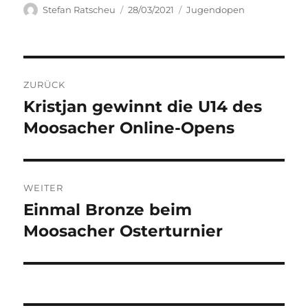
Autor
Veröffentlicht
Kategorien
Stefan Ratscheu
28/03/2021
Jugendopen
am
Beitragsnavigation
ZURÜCK
Kristjan gewinnt die U14 des
Vorheriger
Beitrag:
Moosacher Online-Opens
WEITER
Einmal Bronze beim
Nächster
Beitrag:
Moosacher Osterturnier