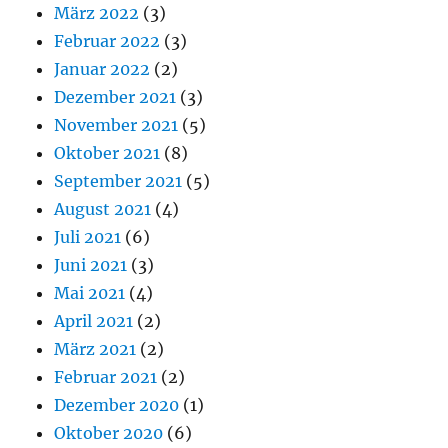
März 2022
(3)
Februar 2022
(3)
Januar 2022
(2)
Dezember 2021
(3)
November 2021
(5)
Oktober 2021
(8)
September 2021
(5)
August 2021
(4)
Juli 2021
(6)
Juni 2021
(3)
Mai 2021
(4)
April 2021
(2)
März 2021
(2)
Februar 2021
(2)
Dezember 2020
(1)
Oktober 2020
(6)