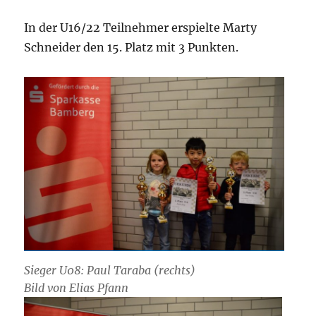
In der U16/22 Teilnehmer erspielte Marty
Schneider den 15. Platz mit 3 Punkten.
Sieger U08: Paul Taraba (rechts)
Bild von Elias Pfann