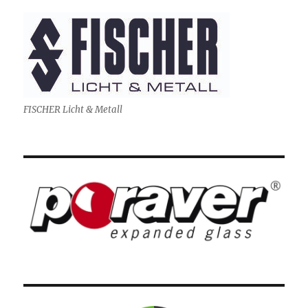
FISCHER Licht & Metall