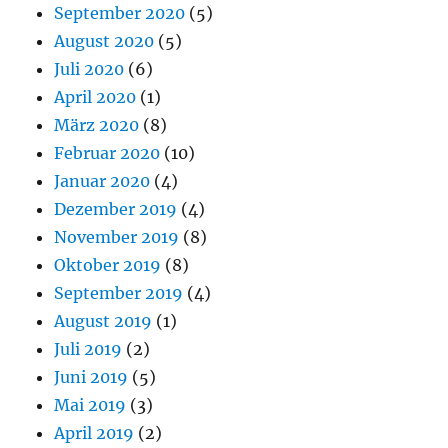
September 2020
(5)
August 2020
(5)
Juli 2020
(6)
April 2020
(1)
März 2020
(8)
Februar 2020
(10)
Januar 2020
(4)
Dezember 2019
(4)
November 2019
(8)
Oktober 2019
(8)
September 2019
(4)
August 2019
(1)
Juli 2019
(2)
Juni 2019
(5)
Mai 2019
(3)
April 2019
(2)