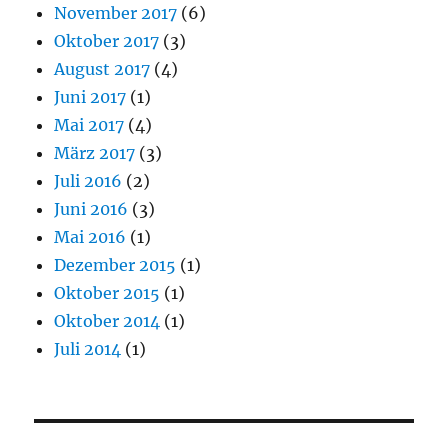
November 2017
(6)
Oktober 2017
(3)
August 2017
(4)
Juni 2017
(1)
Mai 2017
(4)
März 2017
(3)
Juli 2016
(2)
Juni 2016
(3)
Mai 2016
(1)
Dezember 2015
(1)
Oktober 2015
(1)
Oktober 2014
(1)
Juli 2014
(1)