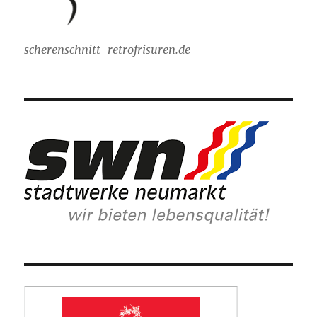
scherenschnitt-retrofrisuren.de