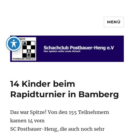
MENÜ
Schachclub Postbauer-Heng e.V.
14 Kinder beim
Rapidturnier in Bamberg
Das war Spitze! Von den 155 Teilnehmern
kamen 14 vom
SC Postbauer-Heng, die auch noch sehr