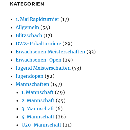
KATEGORIEN
1. Mai Rapidturnier
(17)
Allgemein
(54)
Blitzschach
(17)
DWZ-Pokalturniere
(29)
Erwachsenen Meisterschaften
(33)
Erwachsenen-Open
(29)
Jugend Meisterschaften
(73)
Jugendopen
(52)
Mannschaften
(147)
1. Mannschaft
(49)
2. Mannschaft
(45)
3. Mannschaft
(6)
4. Mannschaft
(26)
U20-Mannschaft
(21)