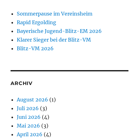
Sommerpause im Vereinsheim
Rapid Ergolding
Bayerische Jugend-Blitz-EM 2026
Klarer Sieger bei der Blitz-VM
Blitz-VM 2026
ARCHIV
August 2026
(1)
Juli 2026
(3)
Juni 2026
(4)
Mai 2026
(3)
April 2026
(4)