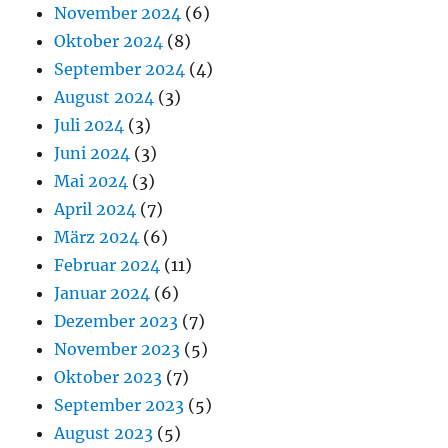
November 2024
(6)
Oktober 2024
(8)
September 2024
(4)
August 2024
(3)
Juli 2024
(3)
Juni 2024
(3)
Mai 2024
(3)
April 2024
(7)
März 2024
(6)
Februar 2024
(11)
Januar 2024
(6)
Dezember 2023
(7)
November 2023
(5)
Oktober 2023
(7)
September 2023
(5)
August 2023
(5)