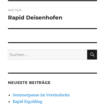
WEITER
Rapid Deisenhofen
Nächster
Beitrag:
SU
Suchen
nach:
NEUESTE BEITRÄGE
Sommerpause im Vereinsheim
Rapid Ergolding