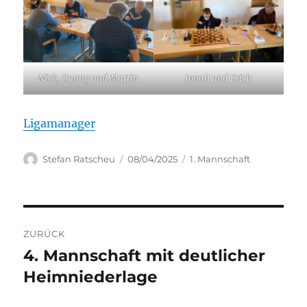
Nick, Gunny und Martin
Jonah und Erich
Ligamanager
Autor
Veröffentlicht
Kategorien
Stefan Ratscheu
08/04/2025
1. Mannschaft
am
Beitragsnavigation
ZURÜCK
4. Mannschaft mit deutlicher
Vorheriger
Beitrag:
Heimniederlage