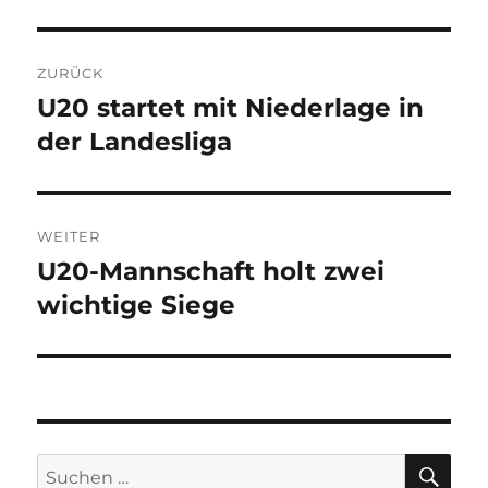
Beitragsnavigation
ZURÜCK
U20 startet mit Niederlage in
Vorheriger
Beitrag:
der Landesliga
WEITER
U20-Mannschaft holt zwei
Nächster
Beitrag:
wichtige Siege
SU
Suchen