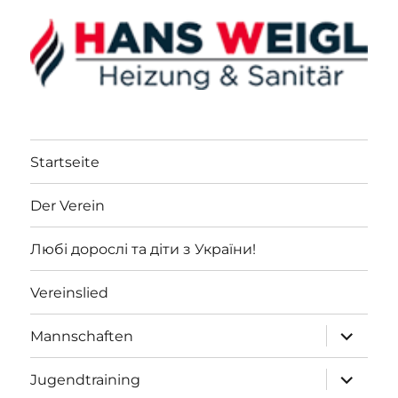
Startseite
Der Verein
Любі дорослі та діти з України!
Vereinslied
Unterme
Mannschaften
öffnen
Unterme
Jugendtraining
öffnen