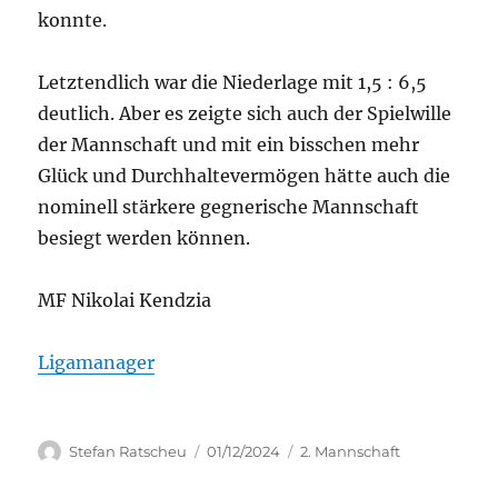
konnte.
Letztendlich war die Niederlage mit 1,5 : 6,5
deutlich. Aber es zeigte sich auch der Spielwille
der Mannschaft und mit ein bisschen mehr
Glück und Durchhaltevermögen hätte auch die
nominell stärkere gegnerische Mannschaft
besiegt werden können.
MF Nikolai Kendzia
Ligamanager
Autor
Veröffentlicht
Kategorien
Stefan Ratscheu
01/12/2024
2. Mannschaft
am