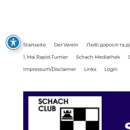
Schachclub Postbauer-He
Hier spielen nette Leute Schach
Startseite
Der Verein
Любі дорослі та ді
1. Mai Rapid-Turnier
Schach-Mediathek
Impressum/Disclaimer
Links
Login