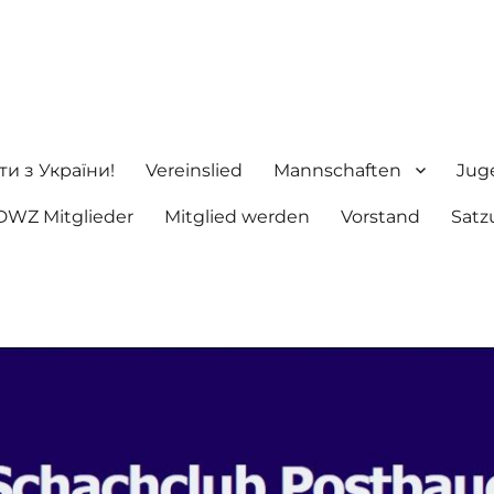
ng e.V.
ти з України!
Vereinslied
Mannschaften
Jug
DWZ Mitglieder
Mitglied werden
Vorstand
Satz