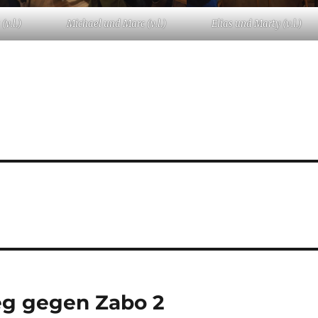
(v.l.)
Michael und Marc (v.l.)
Elias und Marty (v.l.)
ieg gegen Zabo 2