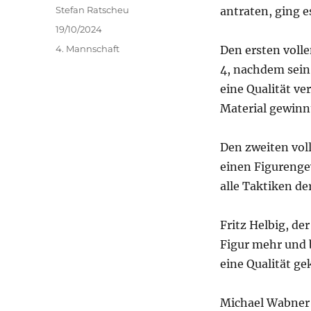
Autor
Stefan Ratscheu
antraten, ging e
Veröffentlicht
19/10/2024
am
Kategorien
4. Mannschaft
Den ersten voll
4, nachdem sein
eine Qualität ve
Material gewinnt
Den zweiten voll
einen Figurenge
alle Taktiken de
Fritz Helbig, de
Figur mehr und b
eine Qualität ge
Michael Wabner 