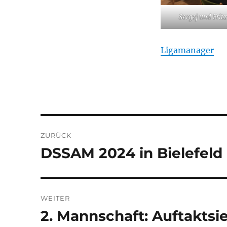
Sergej und Fritz 
Ligamanager
Beitragsnavigation
ZURÜCK
DSSAM 2024 in Bielefeld
Vorheriger
Beitrag:
WEITER
2. Mannschaft: Auftakts
Nächster