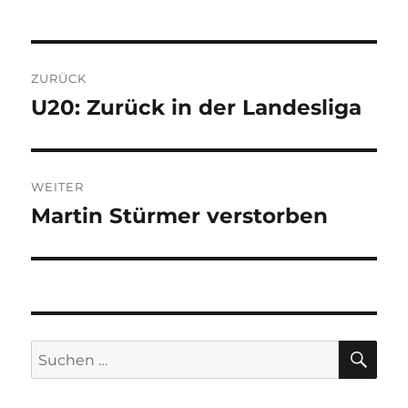
Beitragsnavigation
ZURÜCK
U20: Zurück in der Landesliga
Vorheriger
Beitrag:
WEITER
Martin Stürmer verstorben
Nächster
Beitrag:
SU
Suchen
nach: