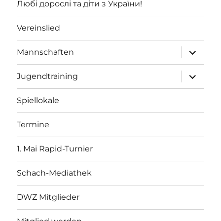
Любі дорослі та діти з України!
Vereinslied
Unterme
Mannschaften
öffnen
Unterme
Jugendtraining
öffnen
Spiellokale
Termine
1. Mai Rapid-Turnier
Schach-Mediathek
DWZ Mitglieder