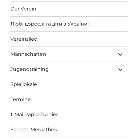
Der Verein
Любі дорослі та діти з України!
Vereinslied
Unterme
Mannschaften
öffnen
Unterme
Jugendtraining
öffnen
Spiellokale
Termine
1. Mai Rapid-Turnier
Schach-Mediathek