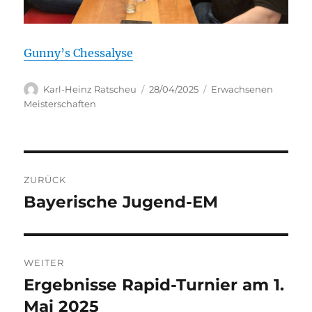
Gunny’s Chessalyse
Autor
Veröffentlicht
Kategorien
Karl-Heinz Ratscheu
28/04/2025
Erwachsenen
am
Meisterschaften
Beitragsnavigation
ZURÜCK
Bayerische Jugend-EM
Vorheriger
Beitrag:
WEITER
Ergebnisse Rapid-Turnier am 1.
Nächster
Beitrag:
Mai 2025