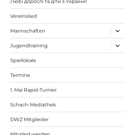
Любі дорослі та діти з України!
Vereinslied
Unterme
Mannschaften
öffnen
Unterme
Jugendtraining
öffnen
Spiellokale
Termine
1. Mai Rapid-Turnier
Schach-Mediathek
DWZ Mitglieder
Mitglied werden