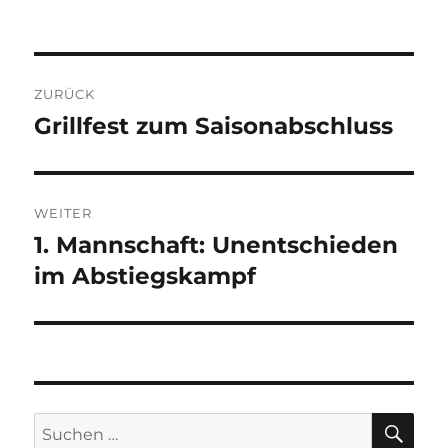
Beitragsnavigation
ZURÜCK
Grillfest zum Saisonabschluss
Vorheriger
Beitrag:
WEITER
1. Mannschaft: Unentschieden
Nächster
Beitrag:
im Abstiegskampf
SU
Suchen