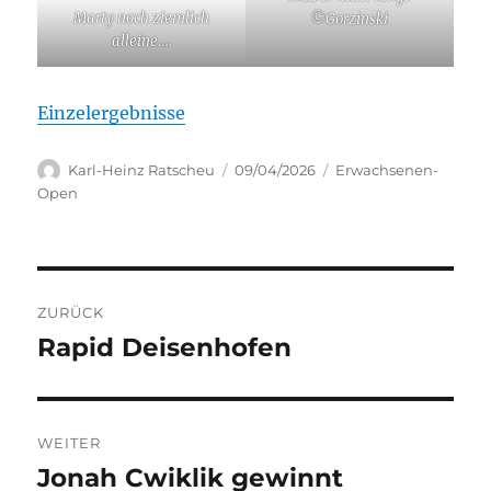
Marty noch ziemlich
©Gorzinski
alleine….
Einzelergebnisse
Autor
Veröffentlicht
Kategorien
Karl-Heinz Ratscheu
09/04/2026
Erwachsenen-
am
Open
Beitragsnavigation
ZURÜCK
Rapid Deisenhofen
Vorheriger
Beitrag:
WEITER
Jonah Cwiklik gewinnt
Nächster