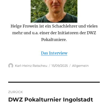
Helge Frowein ist ein Schachlehrer und vieles
mehr und u.a. einer der Initiatoren der DWZ
Pokaltuniere.
Das Interview
Autor
Veröffentlicht
Kategorien
Karl-Heinz Ratscheu
15/09/2025
Allgemein
am
Beitragsnavigation
ZURÜCK
DWZ Pokalturnier Ingolstadt
Vorheriger
Beitrag: