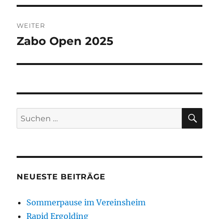
WEITER
Zabo Open 2025
Nächster
Beitrag:
SU
Suchen
nach:
NEUESTE BEITRÄGE
Sommerpause im Vereinsheim
Rapid Ergolding