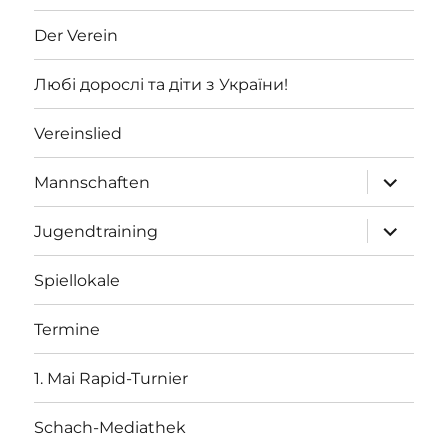
Der Verein
Любі дорослі та діти з України!
Vereinslied
Unterme
Mannschaften
öffnen
Unterme
Jugendtraining
öffnen
Spiellokale
Termine
1. Mai Rapid-Turnier
Schach-Mediathek