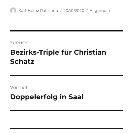
Autor
Veröffentlicht
Kategorien
Karl-Heinz Ratscheu
20/10/2020
Allgemein
am
Beitragsnavigation
ZURÜCK
Bezirks-Triple für Christian
Vorheriger
Beitrag:
Schatz
WEITER
Doppelerfolg in Saal
Nächster
Beitrag: