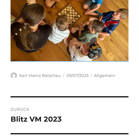
Autor
Veröffentlicht
Kategorien
Karl-Heinz Ratscheu
09/07/2023
Allgemein
am
Beitragsnavigation
ZURÜCK
Blitz VM 2023
Vorheriger
Beitrag: