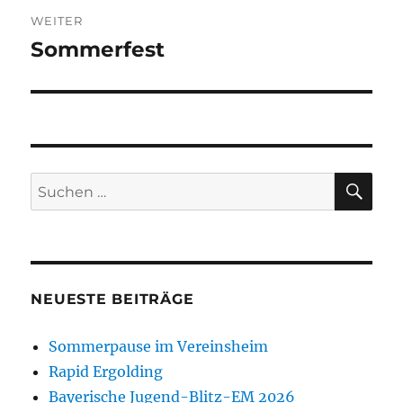
WEITER
Sommerfest
Nächster
Beitrag:
SU
Suchen
nach:
NEUESTE BEITRÄGE
Sommerpause im Vereinsheim
Rapid Ergolding
Bayerische Jugend-Blitz-EM 2026