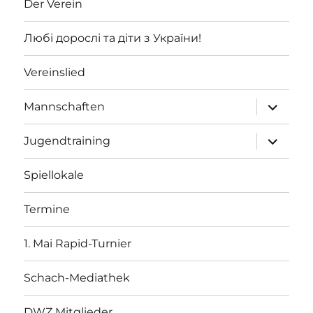
Der Verein
Любі дорослі та діти з України!
Vereinslied
Unterme
Mannschaften
öffnen
Unterme
Jugendtraining
öffnen
Spiellokale
Termine
1. Mai Rapid-Turnier
Schach-Mediathek
DWZ Mitglieder