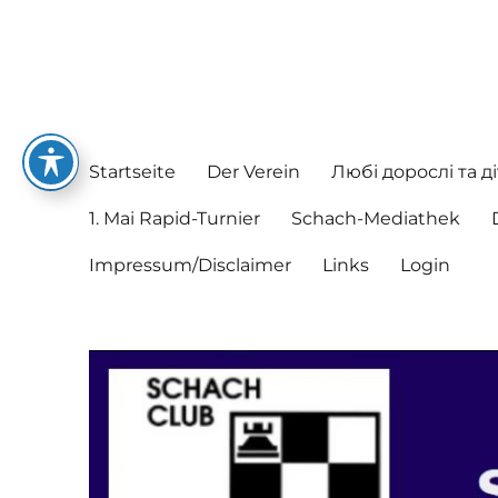
Schachclub Postbauer-He
Hier spielen nette Leute Schach
Startseite
Der Verein
Любі дорослі та ді
1. Mai Rapid-Turnier
Schach-Mediathek
Impressum/Disclaimer
Links
Login