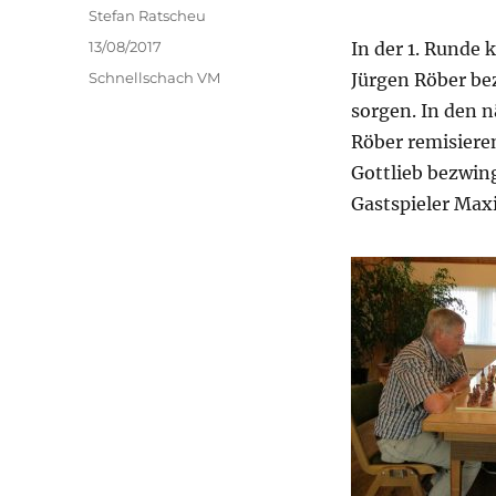
Autor
Stefan Ratscheu
Veröffentlicht
13/08/2017
In der 1. Runde
am
Kategorien
Schnellschach VM
Jürgen Röber be
sorgen. In den 
Röber remisiere
Gottlieb bezwin
Gastspieler Maxi