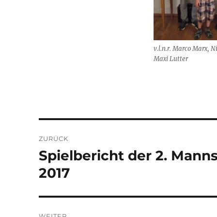
v.l.n.r. Marco Marx, N
Maxi Lutter
Beitragsnavigation
ZURÜCK
Spielbericht der 2. Manns
Vorheriger
Beitrag:
2017
WEITER