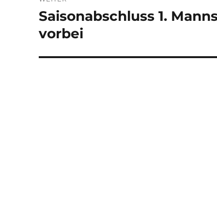
Saisonabschluss 1. Mann
Nächster
Beitrag:
vorbei