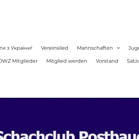
ng e.V.
ти з України!
Vereinslied
Mannschaften
Jug
DWZ Mitglieder
Mitglied werden
Vorstand
Satz