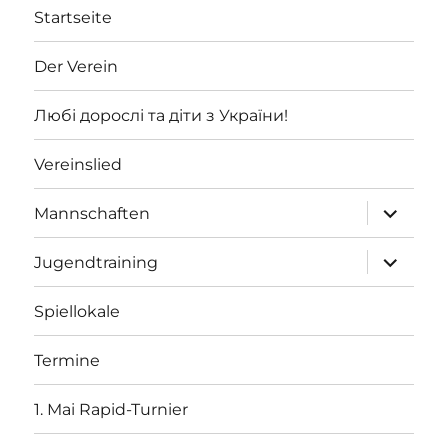
Startseite
Der Verein
Любі дорослі та діти з України!
Vereinslied
Unterme
Mannschaften
öffnen
Unterme
Jugendtraining
öffnen
Spiellokale
Termine
1. Mai Rapid-Turnier