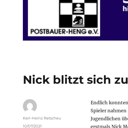
Nick blitzt sich z
Endlich konnten 
Spieler nahmen a
Autor
Karl-Heinz Ratscheu
Jugendlichen üb
Veröffentlicht
10/07/2021
erstmals Nick Me