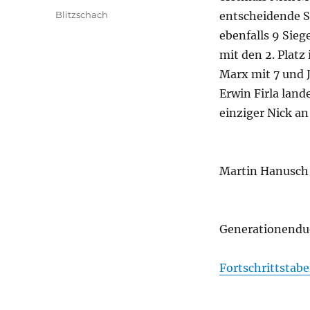
am
Kategorien
Blitzschach
entscheidende Sp
ebenfalls 9 Sie
mit den 2. Plat
Marx mit 7 und J
Erwin Firla land
einziger Nick a
Martin Hanusch 
Generationenduel
Fortschrittstabe