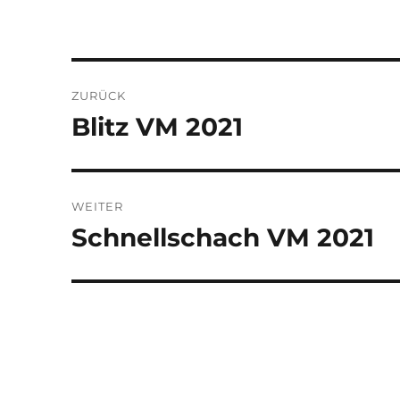
Beitragsnavigation
ZURÜCK
Blitz VM 2021
Vorheriger
Beitrag:
WEITER
Schnellschach VM 2021
Nächster
Beitrag: