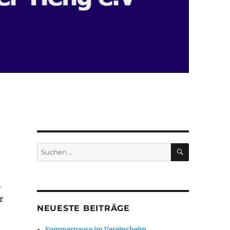
SUCHEN
Suchen
nach:
1
r
NEUESTE BEITRÄGE
Sommerpause im Vereinsheim