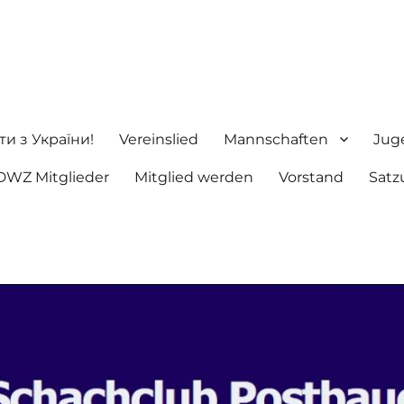
ng e.V.
ти з України!
Vereinslied
Mannschaften
Jug
DWZ Mitglieder
Mitglied werden
Vorstand
Satz