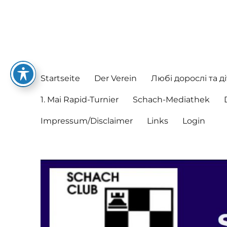
Schachclub Postbauer-He
Hier spielen nette Leute Schach
Startseite
Der Verein
Любі дорослі та ді
1. Mai Rapid-Turnier
Schach-Mediathek
Impressum/Disclaimer
Links
Login