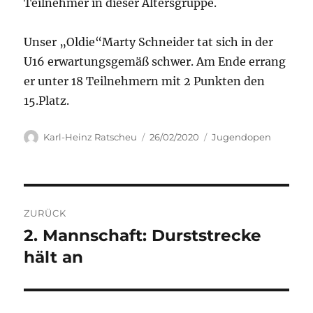
Teilnehmer in dieser Altersgruppe.
Unser „Oldie“Marty Schneider tat sich in der
U16 erwartungsgemäß schwer. Am Ende errang
er unter 18 Teilnehmern mit 2 Punkten den
15.Platz.
Autor
Veröffentlicht
Kategorien
Karl-Heinz Ratscheu
26/02/2020
Jugendopen
am
Beitragsnavigation
ZURÜCK
2. Mannschaft: Durststrecke
Vorheriger
Beitrag:
hält an