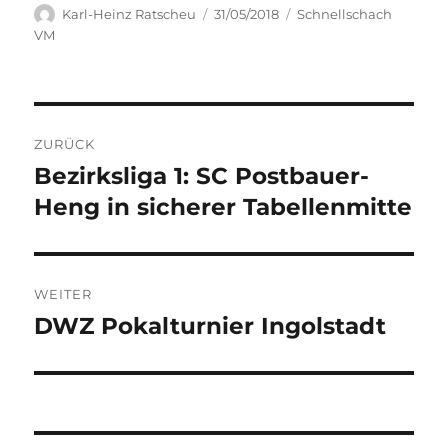
Autor
Veröffentlicht
Kategorien
Karl-Heinz Ratscheu
31/05/2018
Schnellschach
am
VM
Beitragsnavigation
ZURÜCK
Bezirksliga 1: SC Postbauer-
Vorheriger
Beitrag:
Heng in sicherer Tabellenmitte
WEITER
DWZ Pokalturnier Ingolstadt
Nächster
Beitrag: