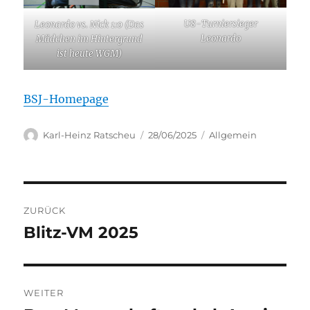
U8-Turniersieger
Leonardo vs. Nick 1:0 (Das
Leonardo
Mädchen im Hintergrund
ist heute WGM)
BSJ-Homepage
Autor
Veröffentlicht
Kategorien
Karl-Heinz Ratscheu
28/06/2025
Allgemein
am
Beitragsnavigation
ZURÜCK
Blitz-VM 2025
Vorheriger
Beitrag:
WEITER