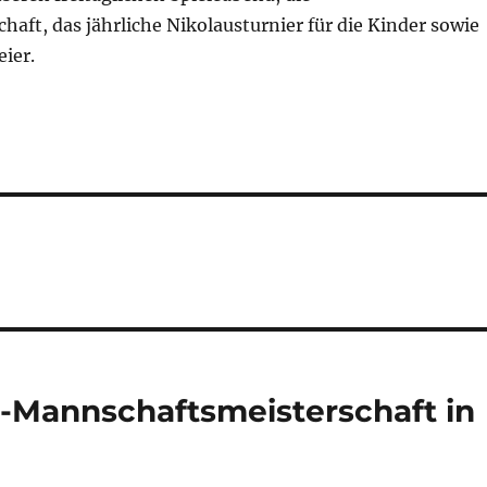
haft, das jährliche Nikolausturnier für die Kinder sowie
ier.
-Mannschaftsmeisterschaft in