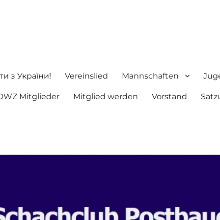
ng e.V.
ти з України!
Vereinslied
Mannschaften
Jug
DWZ Mitglieder
Mitglied werden
Vorstand
Satz