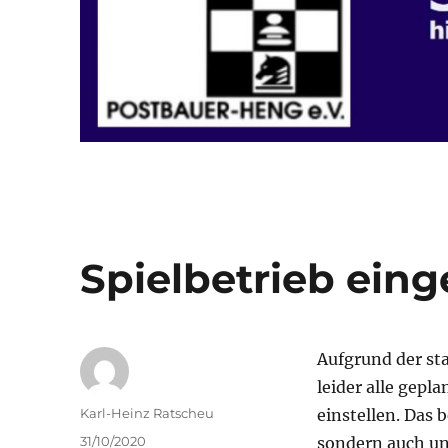
Spielbetrieb einge
Aufgrund der s
leider alle gep
Autor
Karl-Heinz Ratscheu
einstellen. Das 
Veröffentlicht
31/10/2020
sondern auch uns