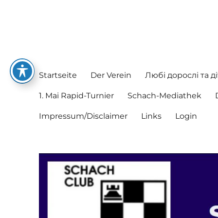
Schachclub Postbauer-He
Hier spielen nette Leute Schach
Startseite
Der Verein
Любі дорослі та ді
1. Mai Rapid-Turnier
Schach-Mediathek
Impressum/Disclaimer
Links
Login