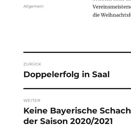
am
Kategorien
Allgemein
Vereinsmeistersc
die Weihnachtsfe
Beitragsnavigation
ZURÜCK
Doppelerfolg in Saal
Vorheriger
Beitrag:
WEITER
Keine Bayerische Schach
Nächster
Beitrag:
der Saison 2020/2021