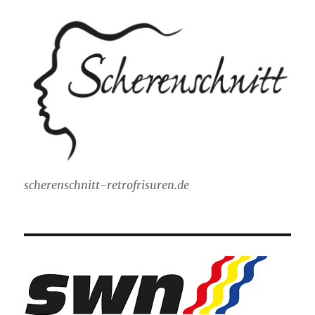
scherenschnitt-retrofrisuren.de