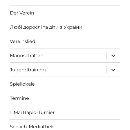
Der Verein
Любі дорослі та діти з України!
Vereinslied
Unterme
Mannschaften
öffnen
Unterme
Jugendtraining
öffnen
Spiellokale
Termine
1. Mai Rapid-Turnier
Schach-Mediathek