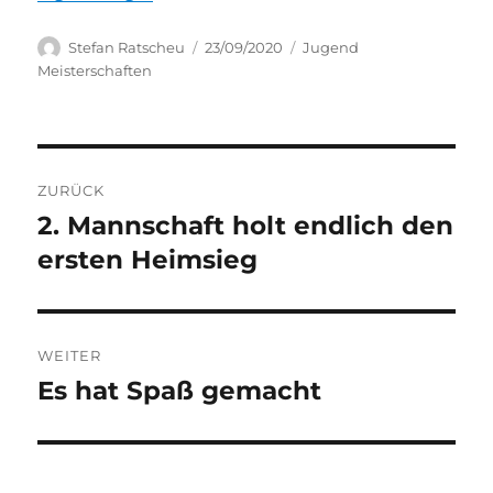
Autor
Veröffentlicht
Kategorien
Stefan Ratscheu
23/09/2020
Jugend
am
Meisterschaften
Beitragsnavigation
ZURÜCK
2. Mannschaft holt endlich den
Vorheriger
Beitrag:
ersten Heimsieg
WEITER
Es hat Spaß gemacht
Nächster
Beitrag: