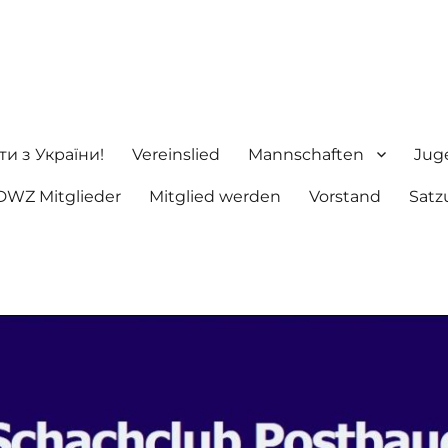
ng e.V.
ти з України!
Vereinslied
Mannschaften
Jug
DWZ Mitglieder
Mitglied werden
Vorstand
Satz