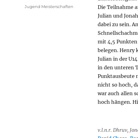
am
Kategorien
Jugend Meisterschaften
Die Teilnahme a
Julian und Jona
dabei zu sein. A
Schnellschachme
mit 4,5 Punkten
belegen. Henry k
Julian in der U14
in den unteren T
Punktausbeute m
nicht so hoch, d
war auch allen s
hoch hängen. Hier
v.l.n.r. Dhruv, Jo