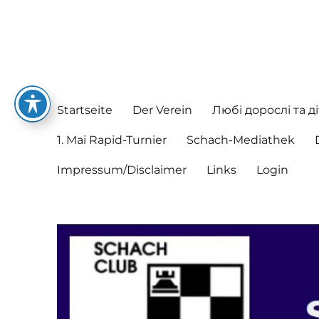
Schachclub Postbauer-He
Hier spielen nette Leute Schach
Startseite
Der Verein
Любі дорослі та ді
1. Mai Rapid-Turnier
Schach-Mediathek
Impressum/Disclaimer
Links
Login