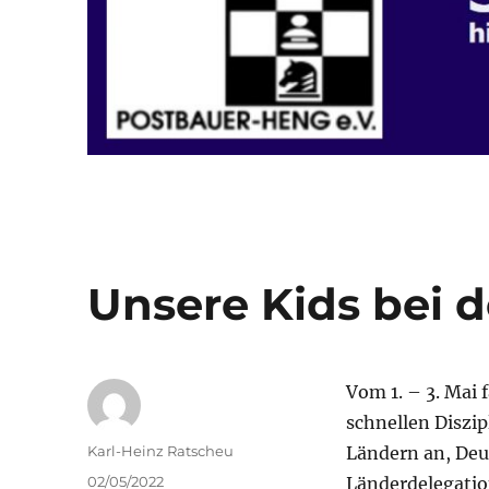
Unsere Kids bei 
Vom 1. – 3. Mai
schnellen Diszip
Autor
Karl-Heinz Ratscheu
Ländern an, Deut
Veröffentlicht
02/05/2022
Länderdelegatio