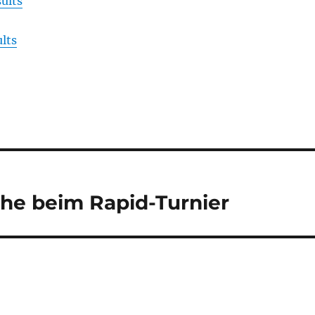
ults
lts
che beim Rapid-Turnier