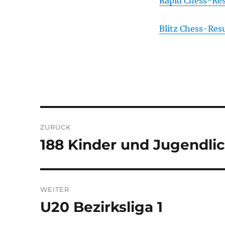
Rapid Chess-Res
Blitz Chess-Resu
Beitragsnavigation
ZURÜCK
188 Kinder und Jugendli
Vorheriger
Beitrag:
WEITER
U20 Bezirksliga 1
Nächster
Beitrag: