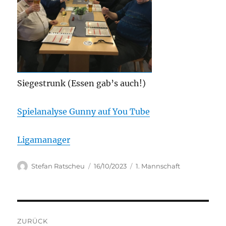
Siegestrunk (Essen gab’s auch!)
Spielanalyse Gunny auf You Tube
Ligamanager
Autor
Veröffentlicht
Kategorien
Stefan Ratscheu
16/10/2023
1. Mannschaft
am
Beitragsnavigation
ZURÜCK