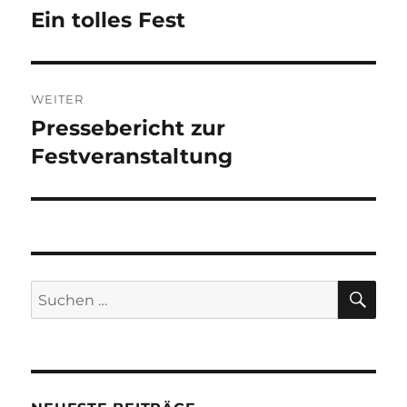
Ein tolles Fest
Vorheriger
Beitrag:
WEITER
Pressebericht zur
Nächster
Beitrag:
Festveranstaltung
SU
Suchen
nach: